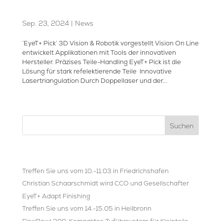
EyeT+ Pick, 3D Vision & Robotik
in Perfektion
Sep. 23, 2024
|
News
´EyeT+ Pick´ 3D Vision & Robotik vorgestellt Vision On Line
entwickelt Applikationen mit Tools der innovativen
Hersteller. Präzises Teile-Handling EyeT+ Pick ist die
Lösung für stark refelektierende Teile Innovative
Lasertriangulation Durch Doppellaser und der...
« Ältere Einträge
Suchen
Recent Posts
Treffen Sie uns vom 10.-11.03 in Friedrichshafen
Christian Schaarschmidt wird CCO und Gesellschafter
EyeT+ Adapt Finishing
Treffen Sie uns vom 14.-15.05 in Heilbronn