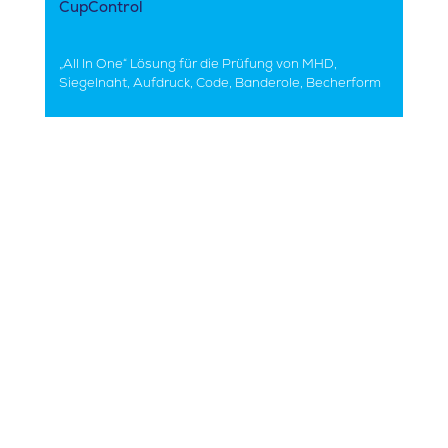
CupControl
„All In One“ Lösung für die Prüfung von MHD,
Siegelnaht, Aufdruck, Code, Banderole, Becherform
Der Ablauf
1
Umfassende und individuelle Beratung